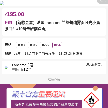
3
/
5
195.00
¥
【新款金盒】法国Lancome兰蔻菁纯雾面哑光小蛮
自营
腰口红#196(朱砂橘)3.4g
规格
#888
#505
#295
#196
配送
现货，18点前下单当天发货，18点后次日发货。
Lancome兰蔻
进入品牌店
在售商品
117
个
详情介绍