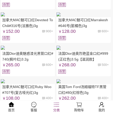
自营
自营
加拿大MAC魅可口红Devoted To
加拿大MAC魅可口红Marrakesh
Chili#316号(泫雅色)3g
#646号(脏橘色)3g
152.00
128.00
￥
900+
￥
600+
自营
自营
法国Dior迪奥魅惑漆光黑管口红#
法国Dior迪奥烈艳蓝金口红#999
740(枫叶红)3.2g
(正红色)3.5g【滋润款】
265.00
268.00
￥
600+
￥
500+
自营
自营
加拿大MAC魅可口红Ruby Woo
美国Tom Ford汤姆福特TF黑管
#707号(复古哑光红)3g
口红#80(红棕色)3g
108.00
262.00
￥
400+
￥
400+
自营
自营
首页
客服
分类
购物车
我的