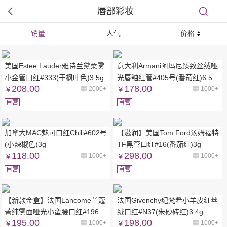
唇部彩妆
销量
人气
价格
美国Estee Lauder雅诗兰黛柔雾
意大利Armani阿玛尼臻致丝绒哑
小金管口红#333(干枫叶色)3.5g
光唇釉红管#405号(番茄红)6.5m
208.00
178.00
￥
2000+
l
￥
1000+
自营
自营
加拿大MAC魅可口红Chili#602号
【滋润】美国Tom Ford汤姆福特
(小辣椒色)3g
TF黑管口红#16(番茄红)3g
118.00
298.00
￥
1000+
￥
1000+
自营
自营
【新款金盒】法国Lancome兰蔻
法国Givenchy纪梵希小羊皮红丝
菁纯雾面哑光小蛮腰口红#196
绒口红#N37(朱砂砖红)3.4g
195.00
198.00
(朱砂橘)3.4g
￥
1000+
￥
1000+