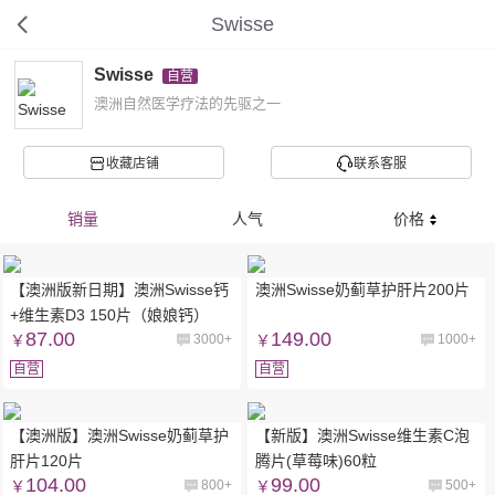
Swisse
Swisse
自营
澳洲自然医学疗法的先驱之一
收藏店铺
联系客服
销量
人气
价格
【澳洲版新日期】澳洲Swisse钙
澳洲Swisse奶蓟草护肝片200片
+维生素D3 150片（娘娘钙）
87.00
149.00
￥
3000+
￥
1000+
自营
自营
【澳洲版】澳洲Swisse奶蓟草护
【新版】澳洲Swisse维生素C泡
肝片120片
腾片(草莓味)60粒
104.00
99.00
￥
800+
￥
500+