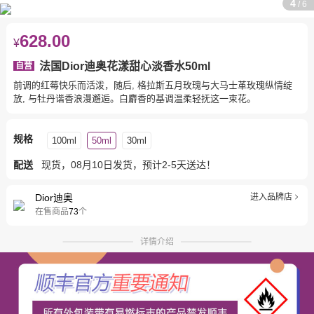
4
/
6
628.00
¥
法国Dior迪奥花漾甜心淡香水50ml
自营
前调的红莓快乐而活泼，随后, 格拉斯五月玫瑰与大马士革玫瑰纵情绽
放, 与牡丹谐香浪漫邂逅。白麝香的基调温柔轻抚这一束花。
规格
100ml
50ml
30ml
配送
现货，08月10日发货，预计2-5天送达！
Dior迪奥
进入品牌店
在售商品
73
个
详情介绍